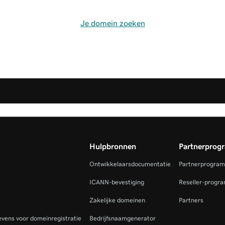
Je domein zoeken
Hulpbronnen
Partnerprog
Ontwikkelaarsdocumentatie
Partnerprogra
ICANN-bevestiging
Reseller-progr
Zakelijke domeinen
Partners
vens voor domeinregistratie
Bedrijfsnaamgenerator