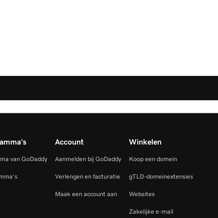
ramma's
Account
Winkelen
mma van GoDaddy
Aanmelden bij GoDaddy
Koop een domein
amma's
Verlengen en facturatie
gTLD-domeinextensies
Maak een account aan
Websites
Zakelijke e-mail