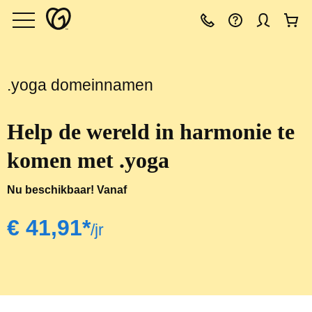
.yoga domeinnamen
Help de wereld in harmonie te
komen met .yoga
Nu beschikbaar! Vanaf
‪€ 41,91*‬
/jr