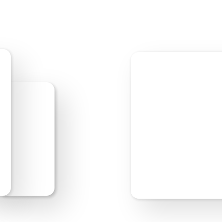
Bewerken starten
V