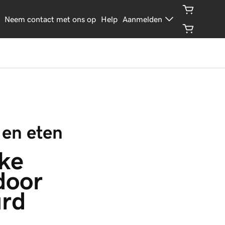
Neem contact met ons op
Help
Aanmelden
 en eten
ke 
door 
rd 