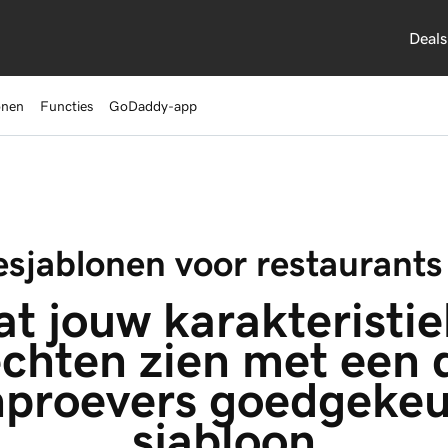
Deals
onen
Functies
GoDaddy-app
sjablonen voor restaurants
at jouw karakteristie
chten zien met een 
jnproevers goedgekeu
sjabloon