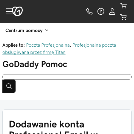
Centrum pomocy
Applies to:
Poczta Profesjonalna
,
Profesjonalna poczta
obsługiwana przez firmę Titan
GoDaddy
Pomoc
Dodawanie konta