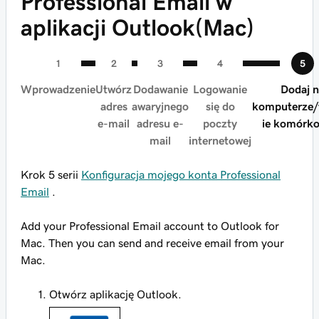
Professional Email w
aplikacji Outlook(Mac)
Wprowadzenie
Utwórz
Dodawanie
Logowanie
Dodaj 
adres
awaryjnego
się do
komputerze/
e-mail
adresu e-
poczty
ie komórk
mail
internetowej
Krok 5 serii
Konfiguracja mojego konta Professional
Email
.
Add your Professional Email account to Outlook for
Mac. Then you can send and receive email from your
Mac.
Otwórz aplikację Outlook.