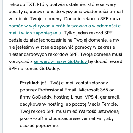
rekordu TXT, który ułatwia ustalenie, które serwery
poczty są uprawnione do wysyłania wiadomości e-mail
w imieniu Twojej domeny. Dodanie rekordu SPF może
pomóc w wykrywaniu prób fałszowania wiadomości e-
mail i w ich zapobieganiu
. Tylko jeden rekord SPF
będzie działać jednocześnie na Twojej domenie, a my
nie jesteśmy w stanie zapewnić pomocy w zakresie
niestandardowych rekordów SPF. Twoja domena
musi
korzystać z
serwerów nazw GoDaddy
by dodać rekord
SPF na koncie GoDaddy.
Przykład:
jeśli Twój e-mail został założony
poprzez Professional Email, Microsoft 365 od
firmy GoDaddy, hosting Linux, VPS 4. generacji,
dedykowany hosting lub pocztę Media Temple,
Twój rekord SPF
musi
mieć
Wartość
ustawioną
jako
v=spf1 include:secureserver.net -all
, aby
działać poprawnie.