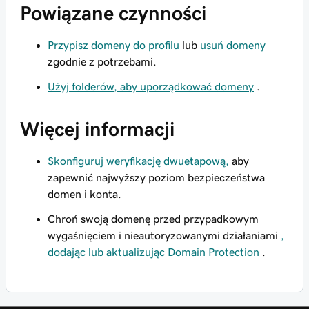
Powiązane czynności
Przypisz domeny do profilu
lub
usuń domeny
zgodnie z potrzebami.
Użyj folderów, aby uporządkować domeny
.
Więcej informacji
Skonfiguruj weryfikację dwuetapową,
aby
zapewnić najwyższy poziom bezpieczeństwa
domen i konta.
Chroń swoją domenę przed przypadkowym
wygaśnięciem i nieautoryzowanymi działaniami
,
dodając lub aktualizując Domain Protection
.