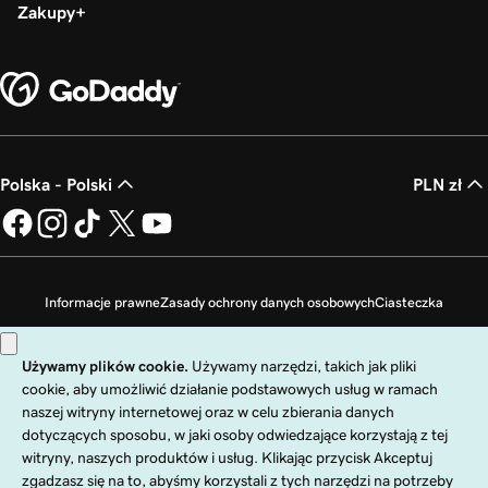
Zakupy
Polska - Polski
PLN zł
Informacje prawne
Zasady ochrony danych osobowych
Ciasteczka
Zakaz sprzedaży moich danych osobowych
Copyright © 1999 - 2026 GoDaddy Operating Company, LLC. Wszelkie prawa
zastrzeżone. Znak słowny GoDaddy jest zastrzeżonym znakiem towarowym
firmy GoDaddy Operating Company, LLC w Stanach Zjednoczonych i innych
krajach. Logo „GO” jest zastrzeżonym znakiem towarowym firmy
GoDaddy.com, LLC w Stanach Zjednoczonych.