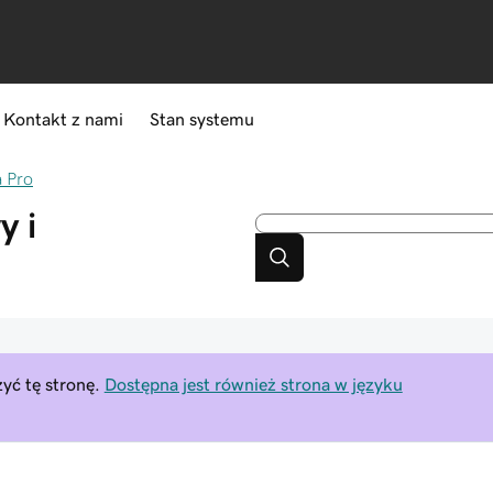
Kontakt z nami
Stan systemu
 Pro
 i
yć tę stronę.
Dostępna jest również strona w języku