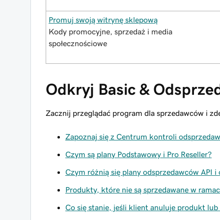
Promuj swoją witrynę sklepową
Kody promocyjne, sprzedaż i media
społecznościowe
Odkryj Basic & Odsprze
Zacznij przeglądać program dla sprzedawców i zde
Zapoznaj się z Centrum kontroli odsprzeda
Czym są plany Podstawowy i Pro Reseller?
Czym różnią się plany odsprzedawców API i
Produkty, które nie są sprzedawane w rama
Co się stanie, jeśli klient anuluje produkt l