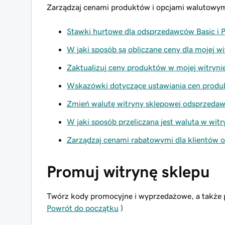
Zarządzaj cenami produktów i opcjami walutowym
Stawki hurtowe dla odsprzedawców Basic i 
W jaki sposób są obliczane ceny dla mojej 
Zaktualizuj ceny produktów w mojej witryni
Wskazówki dotyczące ustawiania cen produ
Zmień walutę witryny sklepowej odsprzeda
W jaki sposób przeliczana jest waluta w wit
Zarządzaj cenami rabatowymi dla klientów
Promuj witrynę sklepu
Twórz kody promocyjne i wyprzedażowe, a także p
Powrót do początku
)