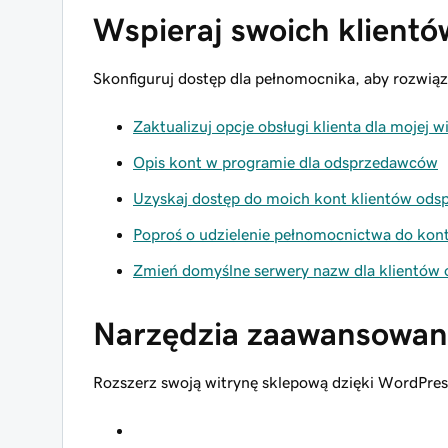
Wspieraj swoich klientó
Skonfiguruj dostęp dla pełnomocnika, aby rozwiąz
Zaktualizuj opcje obsługi klienta dla mojej 
Opis kont w programie dla odsprzedawców
Uzyskaj dostęp do moich kont klientów od
Poproś o udzielenie pełnomocnictwa do ko
Zmień domyślne serwery nazw dla klientów
Narzędzia zaawansowa
Rozszerz swoją witrynę sklepową dzięki WordPress,