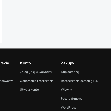
rskie
Konto
Zakupy
Zaloguj się w GoDaddy
Kup domenę
zedawców
Odnowienia i rozliczenia
Rozszerzenia domen gTLD
Utwórz konto
Witryny
Poczta firmowa
WordPress