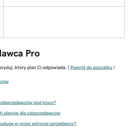
dawca Pro
cyduj, który plan Ci odpowiada. (
Powrót do początku
)
wców
 odsprzedawców pod klucz?
ch planów dla odsprzedawców
ub usługę w mojej witrynie sprzedawcy?