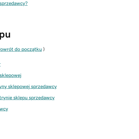
 sprzedawcy?
epu
owrót do początku
)
r
 sklepowej
ryny sklepowej sprzedawcy
rynie sklepu sprzedawcy
awcy