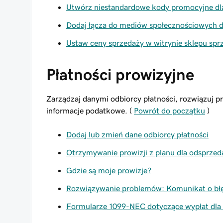
Utwórz niestandardowe kody promocyjne dla
Dodaj łącza do mediów społecznościowych d
Ustaw ceny sprzedaży w witrynie sklepu sp
Płatności prowizyjne
Zarządzaj danymi odbiorcy płatności, rozwiązuj p
informacje podatkowe. (
Powrót do początku
)
Dodaj lub zmień dane odbiorcy płatności
Otrzymywanie prowizji z planu dla odsprze
Gdzie są moje prowizje?
Rozwiązywanie problemów: Komunikat o błędz
Formularze 1099-NEC dotyczące wypłat dla 