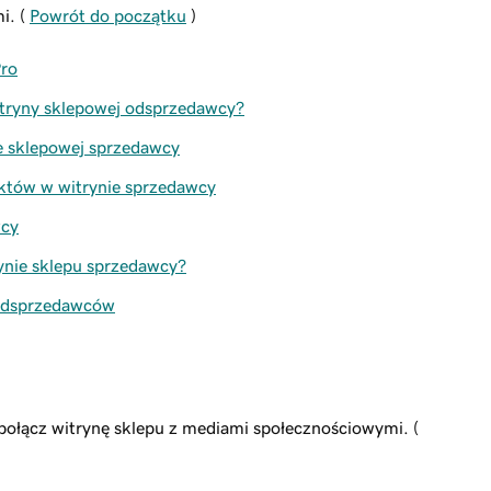
i. (
Powrót do początku
)
Pro
witryny sklepowej odsprzedawcy?
e sklepowej sprzedawcy
któw w witrynie sprzedawcy
wcy
rynie sklepu sprzedawcy?
 odsprzedawców
ołącz witrynę sklepu z mediami społecznościowymi. (