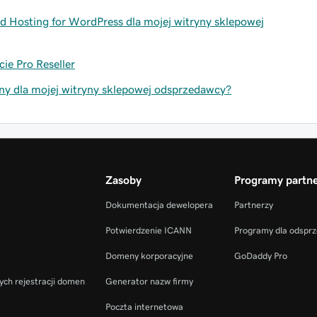
 Hosting for WordPress dla mojej witryny sklepowej
ie Pro Reseller
 dla mojej witryny sklepowej odsprzedawcy?
Zasoby
Programy partne
Dokumentacja dewelopera
Partnerzy
Potwierdzenie ICANN
Programy dla odspr
Domeny korporacyjne
GoDaddy Pro
ych rejestracji domen
Generator nazw firmy
Poczta internetowa