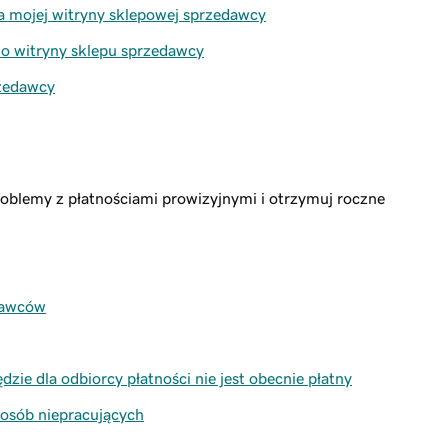
 mojej witryny sklepowej sprzedawcy
o witryny sklepu sprzedawcy
rzedawcy
roblemy z płatnościami prowizyjnymi i otrzymuj roczne
dawców
ie dla odbiorcy płatności nie jest obecnie płatny
osób niepracujących