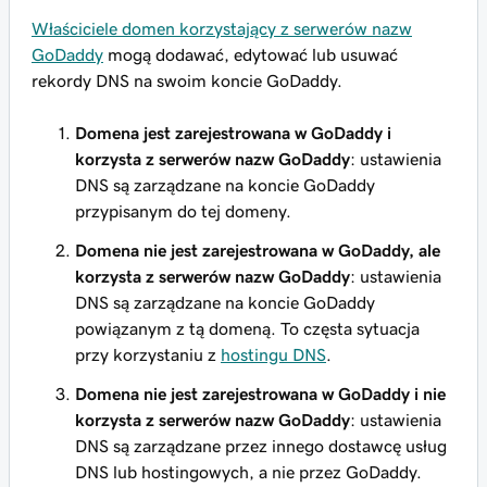
Właściciele domen korzystający z serwerów nazw
GoDaddy
mogą dodawać, edytować lub usuwać
rekordy DNS na swoim koncie GoDaddy.
Domena jest zarejestrowana w GoDaddy i
korzysta z serwerów nazw GoDaddy
: ustawienia
DNS są zarządzane na koncie GoDaddy
przypisanym do tej domeny.
Domena
nie jest
zarejestrowana w GoDaddy, ale
korzysta
z serwerów nazw GoDaddy
: ustawienia
DNS są zarządzane na koncie GoDaddy
powiązanym z tą domeną. To częsta sytuacja
przy korzystaniu z
hostingu DNS
.
Domena
nie jest
zarejestrowana w GoDaddy i
nie
korzysta z serwerów nazw GoDaddy
: ustawienia
DNS są zarządzane przez innego dostawcę usług
DNS lub hostingowych, a nie przez GoDaddy.