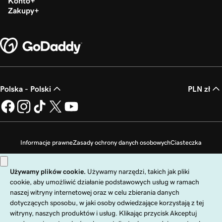
Konto
Zakupy
Polska - Polski
PLN zł
Informacje prawne
Zasady ochrony danych osobowych
Ciasteczka
Zakaz sprzedaży moich danych osobowych
Copyright © 1999 - 2026 GoDaddy Operating Company, LLC. Wszelkie prawa
zastrzeżone. Znak słowny GoDaddy jest zastrzeżonym znakiem towarowym
firmy GoDaddy Operating Company, LLC w Stanach Zjednoczonych i innych
krajach. Logo „GO” jest zastrzeżonym znakiem towarowym firmy
GoDaddy.com, LLC w Stanach Zjednoczonych.