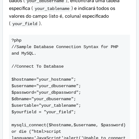
dados (
), encontrará uma tabela
your_dbusername
específica (
) e indicará todos os
your_tablename
valores do campo (isto é, coluna) especificado
(
).
your_field
?php
//Sample Database Connection Syntax for PHP
and MySQL.
//Connect To Database
$hostname="your_hostname";
$username="your_dbusername";
$password="your_dbpassword";
$dbname="your_dbusername";
$usertable="your_tablename";
$yourfield = "your_field";
mysqli_connect($hostname,$username, $password)
or die ("
html>
script
language='JavaScript'>alert('Unable to connect