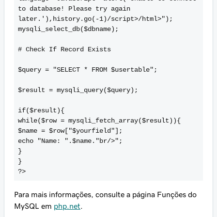
to database! Please try again
later.'),history.go(-1)
/script>
/html>");
mysqli_select_db($dbname);
# Check If Record Exists
$query = "SELECT * FROM $usertable";
$result = mysqli_query($query);
if($result){
while($row = mysqli_fetch_array($result)){
$name = $row["$yourfield"];
echo "Name: ".$name."
br/>";
}
}
?>
Para mais informações, consulte a página Funções do
MySQL em
php.net
.