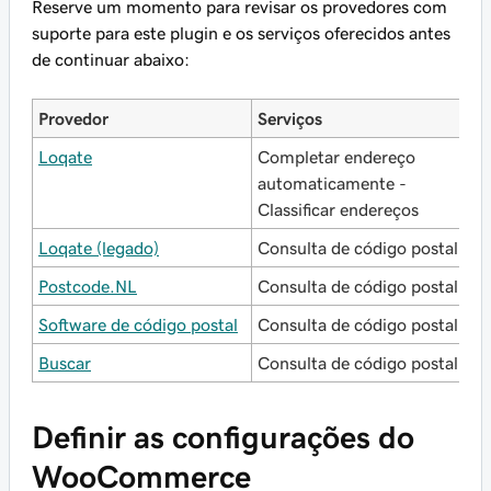
Reserve um momento para revisar os provedores com
suporte para este plugin e os serviços oferecidos antes
de continuar abaixo:
Provedor
Serviços
P
Loqate
Completar endereço
T
automaticamente -
Classificar endereços
Loqate (legado)
Consulta de código postal
R
Postcode.NL
Consulta de código postal
N
Software de código postal
Consulta de código postal
R
Buscar
Consulta de código postal
R
Definir as configurações do
WooCommerce