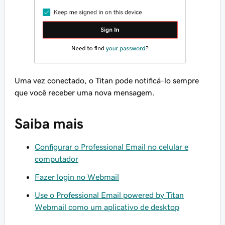
Uma vez conectado, o Titan pode notificá-lo sempre
que você receber uma nova mensagem.
Saiba mais
Configurar o Professional Email no celular e
computador
Fazer login no Webmail
Use o Professional Email powered by Titan
Webmail como um aplicativo de desktop