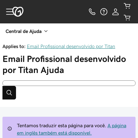
Central de Ajuda
Applies to:
Email Profissional desenvolvido por Titan
Email Profissional desenvolvido
por Titan
Ajuda
Tentamos traduzir esta página para você.
A página
em inglês também está disponível.