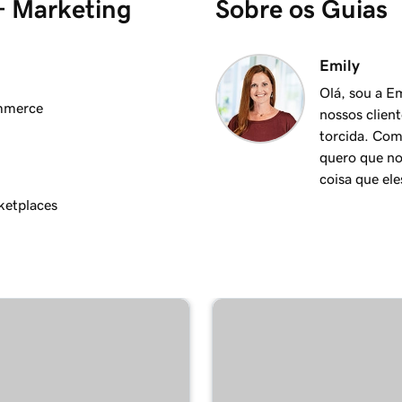
+ Marketing
Sobre os Guias
2m 17s
Emily
Olá, sou a E
ommerce
nossos clien
3m 15s
torcida. Com
quero que no
coisa que ele
3m 10s
ketplaces
3m 19s
g