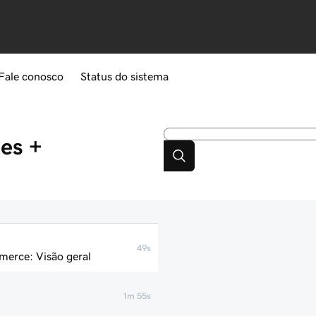
Fale conosco
Status do sistema
es +
49s
merce: Visão geral
1m 55s