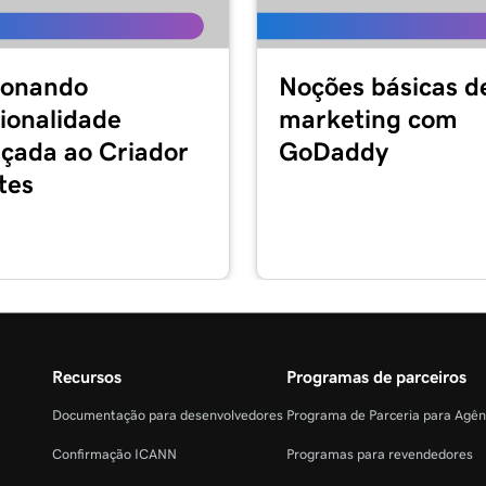
ionando
Noções básicas d
ionalidade
marketing com
çada ao Criador
GoDaddy
tes
Recursos
Programas de parceiros
Documentação para desenvolvedores
Programa de Parceria para Agê
Confirmação ICANN
Programas para revendedores