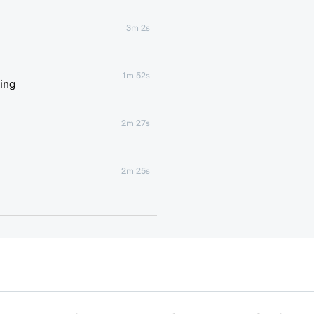
3m 2s
1m 52s
ing
2m 27s
2m 25s
2m 47s
Sites + Marketing
4m 15s
2m 18s