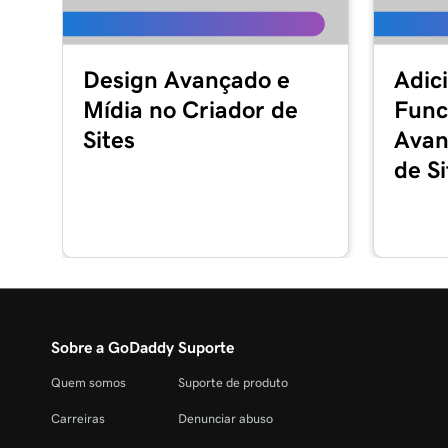
Design Avançado e
Adic
Mídia no Criador de
Func
Sites
Avan
de Si
Sobre a GoDaddy
Suporte
Quem somos
Suporte de produto
Carreiras
Denunciar abuso