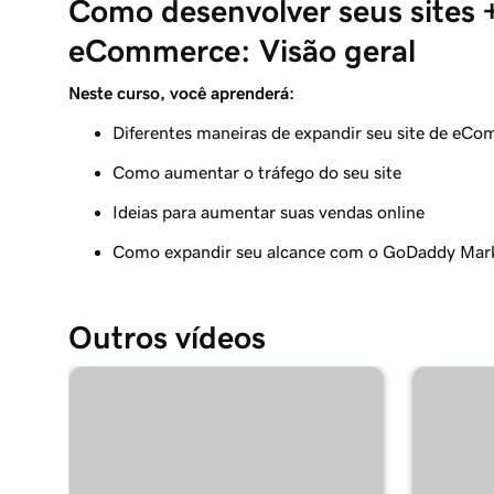
Como desenvolver seus sites 
Criar minha primeira etiqueta de envio
eCommerce: Visão geral
Aula 9 (de 12)
Introdução às automações de email
Neste curso, você aprenderá:
Diferentes maneiras de expandir seu site de eC
Aula 10 (de 12)
Personalizar minhas automações de email
Como aumentar o tráfego do seu site
Aula 11 (de 12)
Ideias para aumentar suas vendas online
Importar produtos de marketplaces
Como expandir seu alcance com o GoDaddy Mar
Aula 12 (de 12)
Adicionar minha loja online em Sites + Marketin
Outros vídeos