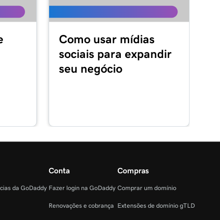
e
Como usar mídias
sociais para expandir
seu negócio
Conta
Compras
ncias da GoDaddy
Fazer login na GoDaddy
Comprar um domínio
Renovações e cobrança
Extensões de domínio gTLD