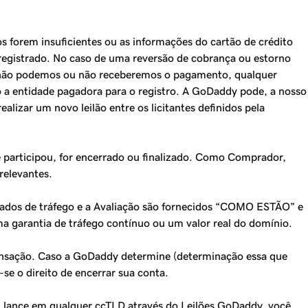
 forem insuficientes ou as informações do cartão de crédito
registrado. No caso de uma reversão de cobrança ou estorno
e não podemos ou não receberemos o pagamento, qualquer
o a entidade pagadora para o registro. A GoDaddy pode, a nosso
alizar um novo leilão entre os licitantes definidos pela
ê participou, for encerrado ou finalizado. Como Comprador,
relevantes.
 Dados de tráfego e a Avaliação são fornecidos “COMO ESTÃO” e
a garantia de tráfego contínuo ou um valor real do domínio.
ransação. Caso a GoDaddy determine (determinação essa que
se o direito de encerrar sua conta.
m lance em qualquer ccTLD através do Leilões GoDaddy, você