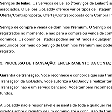
Serviços de leilão
. Os Serviços de Leilão (“Serviços de Leilão”
associados. O Leilões GoDaddy oferece vários tipos de listage
Oferta/Contraproposta, Oferta/Contraproposta com Compra Ime
Serviço de compra e venda de domínios Premium
. O Serviço d
registrados no momento, e não para a compra ou venda de cont
domínios. Os domínios listados podem ser retirados a qualque
adquiridos por meio do Serviço de Domínios Premium não poderão 
registro.
3. PROCESSO DE TRANSAÇÃO; ENCERRAMENTO DA CONTA;
Garantia de transação
. Você reconhece e concorda que sua tran
Transação” da GoDaddy, você autoriza a GoDaddy a realizar ta
Transação” não é um serviço bancário. Você também reconhece 
fundos.
A GoDaddy não é responsável e se isenta de toda e qualquer re
direitos sobre o registro de um domínio até a conclusão da tran