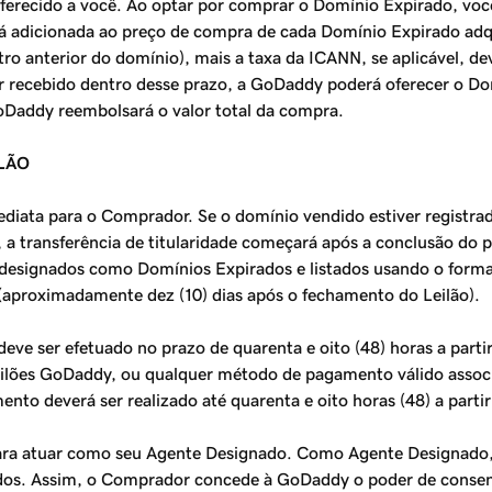
 oferecido a você. Ao optar por comprar o Domínio Expirado, v
adicionada ao preço de compra de cada Domínio Expirado adqui
istro anterior do domínio), mais a taxa da ICANN, se aplicável, d
 recebido dentro desse prazo, a GoDaddy poderá oferecer o Do
 GoDaddy reembolsará o valor total da compra.
ILÃO
ediata para o Comprador. Se o domínio vendido estiver registra
a transferência de titularidade começará após a conclusão do
ignados como Domínios Expirados e listados usando o formato d
o (aproximadamente dez (10) dias após o fechamento do Leilão).
eve ser efetuado no prazo de quarenta e oito (48) horas a parti
eilões GoDaddy, ou qualquer método de pagamento válido associ
ento deverá ser realizado até quarenta e oito horas (48) a parti
a atuar como seu Agente Designado. Como Agente Designado, a 
dos. Assim, o Comprador concede à GoDaddy o poder de consent