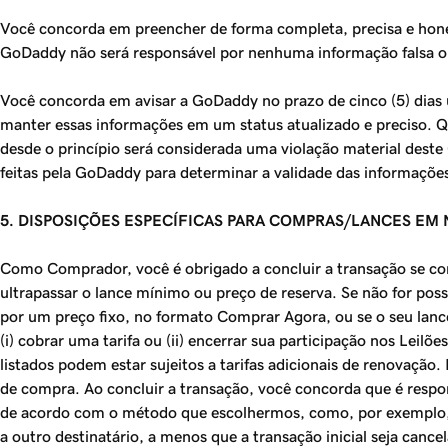
Você concorda em preencher de forma completa, precisa e hone
GoDaddy não será responsável por nenhuma informação falsa ou 
Você concorda em avisar a GoDaddy no prazo de cinco (5) dias 
manter essas informações em um status atualizado e preciso. Q
desde o princípio será considerada uma violação material deste
feitas pela GoDaddy para determinar a validade das informaçõe
5. DISPOSIÇÕES ESPECÍFICAS PARA COMPRAS/LANCES EM
Como Comprador, você é obrigado a concluir a transação se comp
ultrapassar o lance mínimo ou preço de reserva. Se não for poss
por um preço fixo, no formato Comprar Agora, ou se o seu lance 
(i) cobrar uma tarifa ou (ii) encerrar sua participação nos Le
listados podem estar sujeitos a tarifas adicionais de renovação
de compra. Ao concluir a transação, você concorda que é respo
de acordo com o método que escolhermos, como, por exemplo, ca
a outro destinatário, a menos que a transação inicial seja canc