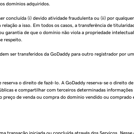
 dos domínios adquiridos.
ser concluída (i) devido atividade fraudulenta ou (ii) por qual
lação a isso. Em todos os casos, a transferência de titularida
u garantia de que o domínio não viola a propriedade intelectual 
e respeito.
m ser transferidos da GoDaddy para outro registrador por um pe
eserva o direito de fazê-lo. A GoDaddy reserva-se o direito de 
úblicas e compartilhar com terceiros determinadas informações 
 o preço de venda ou compra do domínio vendido ou comprado 
 transação iniciada ou concluída através dos Serviços. Nesse c