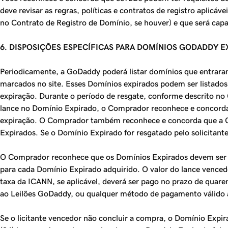
deve revisar as regras, políticas e contratos de registro aplicá
no Contrato de Registro de Domínio, se houver) e que será ca
6. DISPOSIÇÕES ESPECÍFICAS PARA DOMÍNIOS GODADDY E
Periodicamente, a GoDaddy poderá listar domínios que entraram
marcados no site. Esses Domínios expirados podem ser listados 
expiração. Durante o período de resgate, conforme descrito no 
lance no Domínio Expirado, o Comprador reconhece e concorda q
expiração. O Comprador também reconhece e concorda que a GoD
Expirados. Se o Domínio Expirado for resgatado pelo solicitante
O Comprador reconhece que os Domínios Expirados devem ser r
para cada Domínio Expirado adquirido. O valor do lance vencedor
taxa da ICANN, se aplicável, deverá ser pago no prazo de quaren
ao Leilões GoDaddy, ou qualquer método de pagamento válido as
Se o licitante vencedor não concluir a compra, o Domínio Expi