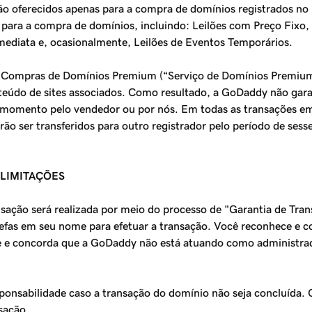
) são oferecidos apenas para a compra de domínios registrados 
m para a compra de domínios, incluindo: Leilões com Preço Fixo
diata e, ocasionalmente, Leilões de Eventos Temporários.
e Compras de Domínios Premium (“Serviço de Domínios Premium
eúdo de sites associados. Como resultado, a GoDaddy não garan
r momento pelo vendedor ou por nós. Em todas as transações em
ser transferidos para outro registrador pelo período de sessent
 LIMITAÇÕES
sação será realizada por meio do processo de "Garantia de Tra
refas em seu nome para efetuar a transação. Você reconhece e 
e concorda que a GoDaddy não está atuando como administrador
sponsabilidade caso a transação do domínio não seja concluída
sação.