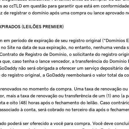
veis ao ccTLD em questão para garantir que está em conformidade 
paz de registrar o domínio após uma compra ou lance aprovado 
XPIRADOS (LEILÕES PREMIER)
 em período de expiração de seu registro original (“Domínios 
no Site na data de sua expiração, no entanto, nenhuma venda ser
Contrato de Registro de Domínio, o solicitante do registro orig
ue, caso tenha o lance vencedor, a transferência do Domínio E
addy não será obrigada a oferecer um serviço depositário de t
 do registro original, a GoDaddy reembolsará o valor total da c
enovados no momento da compra. Uma taxa de renovação ou tra
, mais a taxa de renovação ou transferência de um (1) ano (a par
ta e oito (48) horas após o fechamento do leilão. Caso contrári
sociado à conta, será cobrado no terceiro dia após o fechament
rado poderá ser oferecido a você para compra. Você deve conclu