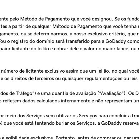
ente pelo Método de Pagamento que você designou. Se os fundos
tes a partir de qualquer Método de Pagamento que você tenha 
gamento, ou se determinarmos, a nosso exclusivo critério, qu
/ou o registro do domínio será transferido para a GoDaddy com
r licitante do leilão e cobrar dele o valor do maior lance, ou re
úmero de licitante exclusivo assim que um leilão, no qual voc
e os direitos de terceiros ou quaisquer regulamentações ou leis 
ados de Tráfego”) e uma quantia de avaliação (“Avaliação”). Os
ão refletem dados calculados internamente e não representam um
 meio dos Serviços sem utilizar os Serviços para concluir a t
o) que você está tentando burlar os Serviços, a GoDaddy reserva-
elegibilidade exclusivos. Portanto, antes de comprar ou dar u