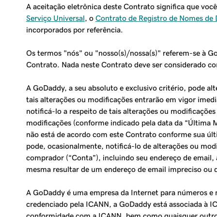
A aceitação eletrônica deste Contrato significa que v
Serviço Universal
, o
Contrato de Registro de Nomes de
incorporados por referência.
Os termos "nós" ou "nosso(s)/nossa(s)" referem-se à Go
Contrato. Nada neste Contrato deve ser considerado com
A GoDaddy, a seu absoluto e exclusivo critério, pode al
tais alterações ou modificações entrarão em vigor ime
notificá-lo a respeito de tais alterações ou modificaçõe
modificações (conforme indicado pela data da “Última M
não está de acordo com este Contrato conforme sua últi
pode, ocasionalmente, notificá-lo de alterações ou mod
comprador (“Conta”), incluindo seu endereço de email, 
mesma resultar de um endereço de email impreciso ou d
A GoDaddy é uma empresa da Internet para números e n
credenciado pela ICANN, a GoDaddy está associada à I
conformidade com a ICANN, bem como quaisquer outros te