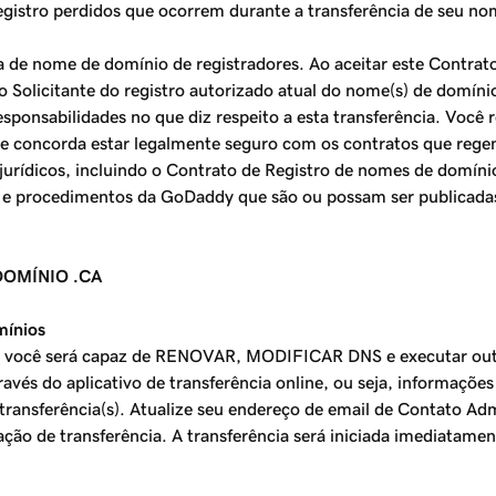
egistro perdidos que ocorrem durante a transferência de seu n
de nome de domínio de registradores. Ao aceitar este Contrato,
 Solicitante do registro autorizado atual do nome(s) de domíni
responsabilidades no que diz respeito a esta transferência. V
e concorda estar legalmente seguro com os contratos que rege
rídicos, incluindo o Contrato de Registro de nomes de domínio
cas e procedimentos da GoDaddy que são ou possam ser publica
DOMÍNIO .CA
mínios
, você será capaz de RENOVAR, MODIFICAR DNS e executar out
ravés do aplicativo de transferência online, ou seja, informaçõe
 transferência(s). Atualize seu endereço de email de Contato Ad
ção de transferência. A transferência será iniciada imediatamen