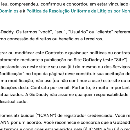
ocê leu, compreendeu, confirmou e concordou em estar vinculad
 Domínios
e à
Política de Resolução Uniforme de Litígios por N
Daddy. Os termos "você", "seu", "Usuário" ou "cliente" referem-
o concessão de direitos ou benefícios a terceiros.
terar ou modificar este Contrato e quaisquer políticas ou contr
diatamente mediante a publicação no Site GoDaddy (este “Site”
s postando-as neste site e seu uso (iii) do mesmo ou dos Serviços
odificação” no topo da página) deve constituir sua aceitação d
ma modificação, não use (ou não continue a usar) este site ou 
ificações deste Contrato por email. Portanto, é muito importa
atualizados. A GoDaddy não assume qualquer responsabilidade n
esatualizado.
omes atribuídos ("ICANN") de registrador credenciado. Você r
CANN por um acordo. Você reconhece e concorda que a GoDaddy 
rmos e condições estabelecidos pela (i) ICANN e/ou (ii) o regi