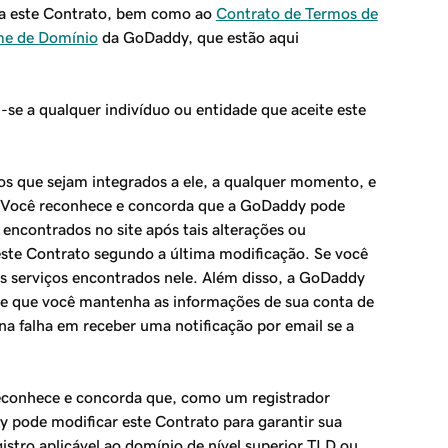
o a este Contrato, bem como ao
Contrato de Termos de
ome de Domínio
da GoDaddy, que estão aqui
se a qualquer indivíduo ou entidade que aceite este
atos que sejam integrados a ele, a qualquer momento, e
). Você reconhece e concorda que a GoDaddy pode
 encontrados no site após tais alterações ou
este Contrato segundo a última modificação. Se você
os serviços encontrados nele. Além disso, a GoDaddy
nte que você mantenha as informações de sua conta de
a falha em receber uma notificação por email se a
econhece e concorda que, como um registrador
pode modificar este Contrato para garantir sua
stro aplicável ao domínio de nível superior TLD ou