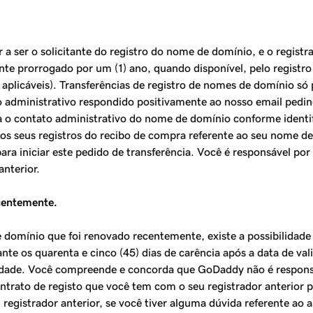
 a ser o solicitante do registro do nome de domínio, e o regist
ente prorrogado por um (1) ano, quando disponível, pelo registr
aplicáveis​​). Transferências de registro de nomes de domínio s
to administrativo respondido positivamente ao nosso email pedi
para o contato administrativo do nome de domínio conforme iden
os seus registros do recibo de compra referente ao seu nome de
ara iniciar este pedido de transferência. Você é responsável po
nterior.
centemente.
domínio que foi renovado recentemente, existe a possibilidade
te os quarenta e cinco (45) dias de carência após a data de valid
lidade. Você compreende e concorda que GoDaddy não é respons
ontrato de registo que você tem com o seu registrador anterior
 registrador anterior, se você tiver alguma dúvida referente a