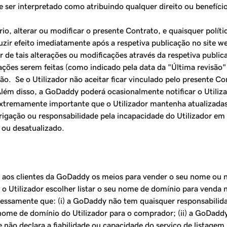
er interpretado como atribuindo qualquer direito ou benefício 
o, alterar ou modificar o presente Contrato, e quaisquer polít
uzir efeito imediatamente após a respetiva publicação no site 
e tais alterações ou modificações através da respetiva publicaçã
ações serem feitas (como indicado pela data da "Última revisão" 
ão. Se o Utilizador não aceitar ficar vinculado pelo presente C
o. Além disso, a GoDaddy poderá ocasionalmente notificar o Utili
tremamente importante que o Utilizador mantenha atualizadas 
ação ou responsabilidade pela incapacidade do Utilizador em r
 ou desatualizado.
r aos clientes da GoDaddy os meios para vender o seu nome ou 
 o Utilizador escolher listar o seu nome de domínio para venda 
ssamente que: (i) a GoDaddy não tem quaisquer responsabilidad
nome de domínio do Utilizador para o comprador; (ii) a GoDaddy
 não declara a fiabilidade ou capacidade do serviço de listagem