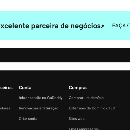
celente parceira de negócios.
FAÇA 
ceiros
Conta
Compras
Iniciar sessão na GoDaddy
Comprar um domínio
edores
Renovações e faturação
Extensões de Domínio gTLD
Criar conta
Sites web
Email empresarial