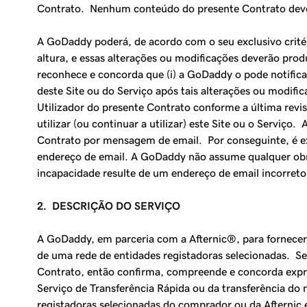
Contrato. Nenhum conteúdo do presente Contrato deve s
A GoDaddy poderá, de acordo com o seu exclusivo critéri
altura, e essas alterações ou modificações deverão prod
reconhece e concorda que (i) a GoDaddy o pode notificar d
deste Site ou do Serviço após tais alterações ou modific
Utilizador do presente Contrato conforme a última revis
utilizar (ou continuar a utilizar) este Site ou o Serviç
Contrato por mensagem de email. Por conseguinte, é ex
endereço de email. A GoDaddy não assume qualquer obrig
incapacidade resulte de um endereço de email incorreto
2. DESCRIÇÃO DO SERVIÇO
A GoDaddy, em parceria com a Afternic®, para fornece
de uma rede de entidades registadoras selecionadas. Se
Contrato, então confirma, compreende e concorda expre
Serviço de
Transferência Rápida
ou da transferência do 
registadoras selecionadas do comprador ou da Afternic e