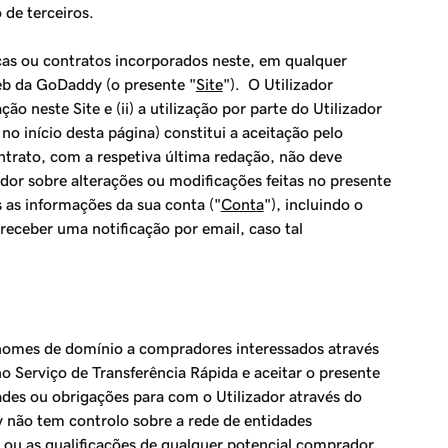
de terceiros.
icas ou contratos incorporados neste, em qualquer
web da GoDaddy (o presente "
Site
"). O Utilizador
o neste Site e (ii) a utilização por parte do Utilizador
no início desta página) constitui a aceitação pelo
ontrato, com a respetiva última redação, não deve
zador sobre alterações ou modificações feitas no presente
as informações da sua conta ("
Conta
"), incluindo o
eceber uma notificação por email, caso tal
nomes de domínio a compradores interessados através
no Serviço de
Transferência Rápida
e aceitar o presente
es ou obrigações para com o Utilizador através do
 não tem controlo sobre a rede de entidades
, ou as qualificações de qualquer potencial comprador