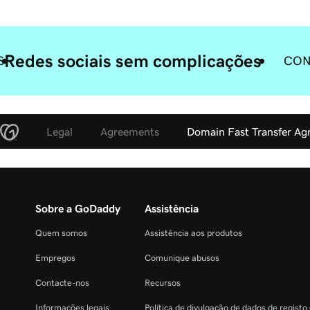
Redes sociais sem complicações
S
CON
Legal
Agreements
Domain Fast Transfer A
Sobre a GoDaddy
Assistência
Quem somos
Assistência aos produtos
Empregos
Comunique abusos
Contacte-nos
Recursos
Informações legais
Política de divulgação de dados de registo