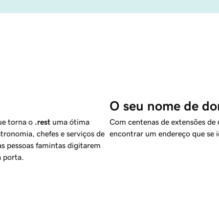
O seu nome de dom
ue torna o
.rest
uma ótima
Com centenas de extensões de do
stronomia, chefes e serviços de
encontrar um endereço que se 
as pessoas famintas digitarem
a porta.