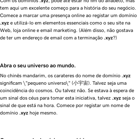
Com os domínios
.xyz
, pode até estar no fim do alfabeto, mas
tem aqui um excelente começo para a história do seu negócio.
Comece a marcar uma presença online ao registar um domínio
.xyz
e utilizá-lo em elementos essenciais como o seu site na
Web, loja online e email marketing. (Além disso, não gostava
de ter um endereço de email com a terminação
.xyz
?)
Abra o seu universo ao mundo.
No chinês mandarim, os carateres do nome de domínio
.xyz
significam \"pequeno universo\" (小宇宙). Talvez seja uma
coincidência do cosmos. Ou talvez não. Se estava à espera de
um sinal dos céus para tomar esta iniciativa, talvez
.xyz
seja o
sinal de que está na hora. Comece por registar um nome de
domínio
.xyz
hoje mesmo.