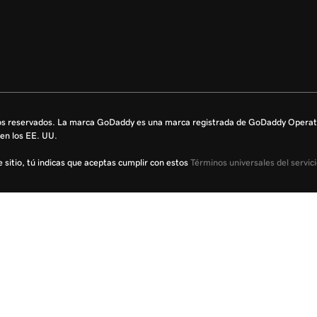
s reservados. La marca GoDaddy es una marca registrada de GoDaddy Operati
en los EE. UU.
te sitio, tú indicas que aceptas cumplir con estos
Términos universales del servic