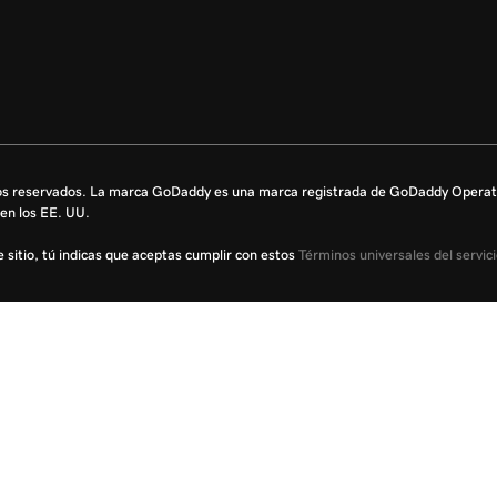
s reservados. La marca GoDaddy es una marca registrada de GoDaddy Operati
en los EE. UU.
te sitio, tú indicas que aceptas cumplir con estos
Términos universales del servic