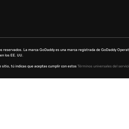
s reservados. La marca GoDaddy es una marca registrada de GoDaddy Operati
en los EE. UU.
te sitio, tú indicas que aceptas cumplir con estos
Términos universales del servic