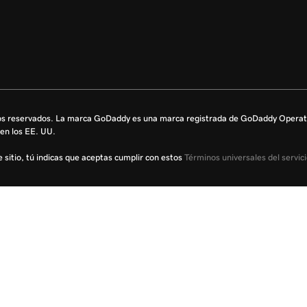
s reservados. La marca GoDaddy es una marca registrada de GoDaddy Operati
en los EE. UU.
te sitio, tú indicas que aceptas cumplir con estos
Términos universales del servic