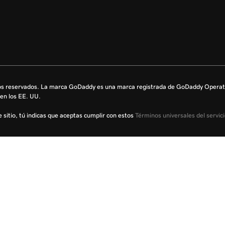
s reservados. La marca GoDaddy es una marca registrada de GoDaddy Operati
en los EE. UU.
te sitio, tú indicas que aceptas cumplir con estos
Términos universales del servic