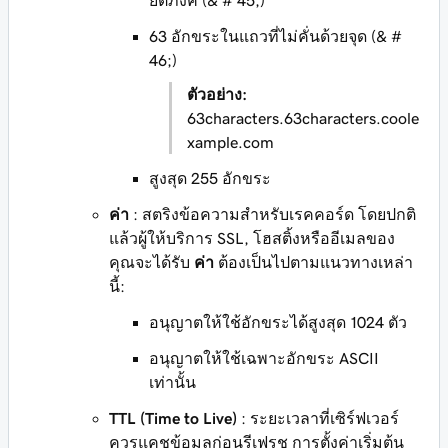
ยัติภังค์ (& # 45;)
63 อักขระในแถวที่ไม่คั่นด้วยจุด (& #
46;)
ตัวอย่าง:
63characters.63characters.coole
xample.com
สูงสุด 255 อักขระ
ค่า
: สตริงข้อความสำหรับเรคคอร์ด โดยปกติ
แล้วผู้ให้บริการ SSL, โฮสติ้งหรืออีเมลของ
คุณจะได้รับ
ค่า
ต้องเป็นไปตามแนวทางเหล่า
นี้:
อนุญาตให้ใช้อักขระได้สูงสุด 1024 ตัว
อนุญาตให้ใช้เฉพาะอักขระ ASCII
เท่านั้น
TTL (Time to Live)
: ระยะเวลาที่เซิร์ฟเวอร์
ควรแคชข้อมูลก่อนรีเฟรช การตั้งค่าเริ่มต้น