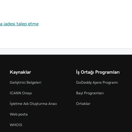
a iadesi talep etme
Kaynaklar
İş Ortağı Programları
Geliştirici Belgeleri
GoDaddy Ajans Programı
ICANN Onayı
Bayi Programları
İşletme Adı Oluşturma Aracı
Ortaklar
Web posta
WHOIS