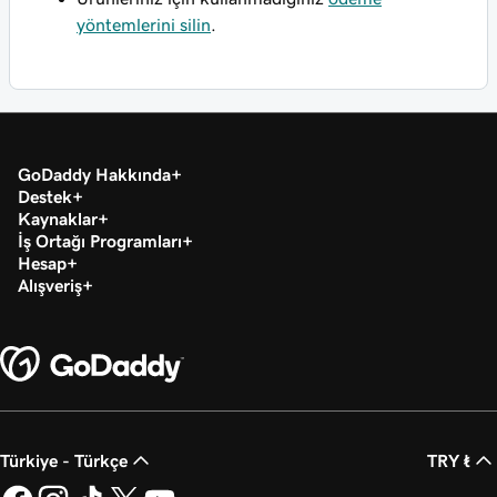
yöntemlerini silin
.
GoDaddy Hakkında
Destek
Kaynaklar
İş Ortağı Programları
Hesap
Alışveriş
Türkiye - Türkçe
TRY ₺