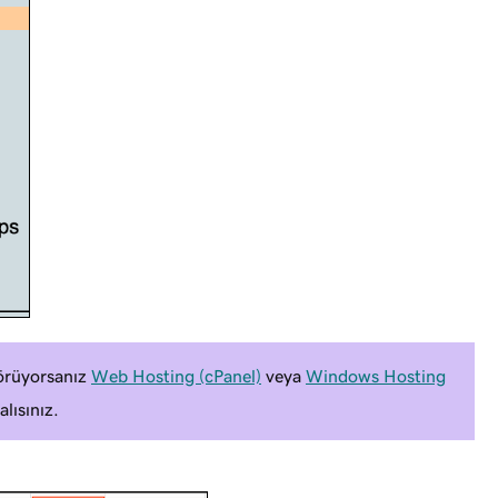
rüyorsanız
Web Hosting (cPanel)
veya
Windows Hosting
lısınız.