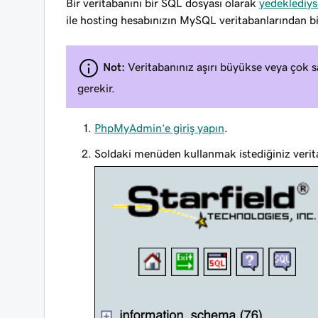
Bir veritabanını bir SQL dosyası olarak
yedeklediys
ile hosting hesabınızın MySQL veritabanlarından bir
Not:
Veritabanınız aşırı büyükse veya çok s
gerekir.
PhpMyAdmin’e giriş yapın
.
Soldaki menüden kullanmak istediğiniz verita