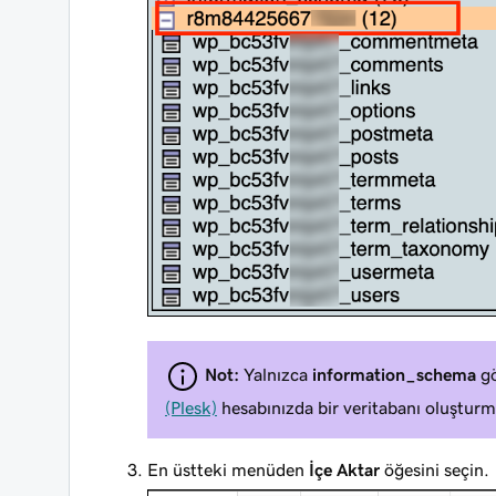
Not:
Yalnızca
information_schema
gö
(Plesk)
hesabınızda bir veritabanı oluşturma
En üstteki menüden
İçe Aktar
öğesini seçin.