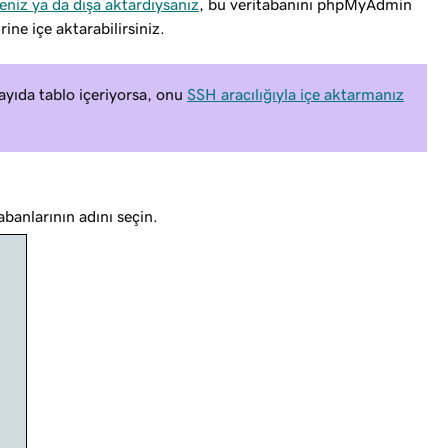
eniz ya da dışa aktardıysanız
, bu veritabanını phpMyAdmin
ine içe aktarabilirsiniz.
ayıda tablo içeriyorsa, onu
SSH aracılığıyla içe aktarmanız
banlarının adını seçin.