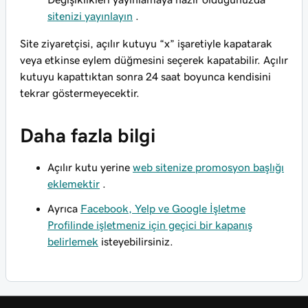
sitenizi yayınlayın
.
Site ziyaretçisi, açılır kutuyu “x” işaretiyle kapatarak
veya etkinse eylem düğmesini seçerek kapatabilir. Açılır
kutuyu kapattıktan sonra 24 saat boyunca kendisini
tekrar göstermeyecektir.
Daha fazla bilgi
Açılır kutu yerine
web sitenize promosyon başlığı
eklemektir
.
Ayrıca
Facebook, Yelp ve Google İşletme
Profilinde işletmeniz için geçici bir kapanış
belirlemek
isteyebilirsiniz.