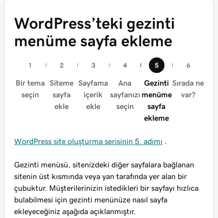
WordPress’teki gezinti
menüme sayfa ekleme
Bir tema
Siteme
Sayfama
Ana
Gezinti
Sırada ne
seçin
sayfa
içerik
sayfanızı
menüme
var?
ekle
ekle
seçin
sayfa
ekleme
WordPress site oluşturma serisinin 5. adımı
.
Gezinti menüsü, sitenizdeki diğer sayfalara bağlanan
sitenin üst kısmında veya yan tarafında yer alan bir
çubuktur. Müşterilerinizin istedikleri bir sayfayı hızlıca
bulabilmesi için gezinti menünüze nasıl sayfa
ekleyeceğiniz aşağıda açıklanmıştır.