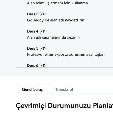
Alan adımı işletmem için kullanma
Ders 3 (/11)
GoDaddy'de alan adı kaydettirin
Ders 4 (/11)
Alan adı sapmalarında gezinin
Ders 5 (/11)
Profesyonel bir e-posta adresinin avantajları
Ders 6 (/11)
E-posta paketi seçin
Ders 7 (/11)
Microsoft 365 e-postamı yönlendir
Genel bakış
Transkript
Ders 8 (/11)
Çevrimiçi Durumunuzu Planla
Web sitenizi planlayın