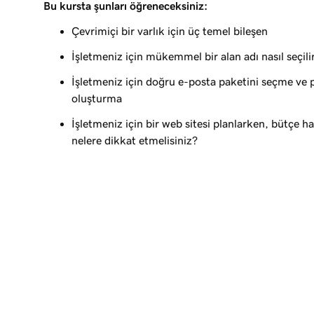
Bu kursta şunları öğreneceksiniz:
Ders 9 (/11)
Ne zaman DIY yapmalı ve ne zaman yetki verilme
Çevrimiçi bir varlık için üç temel bileşen
İşletmeniz için mükemmel bir alan adı nasıl seçili
Ders 10 (/11)
Bir web sitesi oluşturun
İşletmeniz için doğru e-posta paketini seçme ve 
oluşturma
Ders 11 (/11)
Web sitenizi oluşturması için birini işe alma
İşletmeniz için bir web sitesi planlarken, bütçe h
nelere dikkat etmelisiniz?