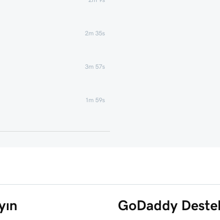
2m 35s
3m 57s
1m 59s
4m 5s
47s
3m 12s
yın
GoDaddy Destek