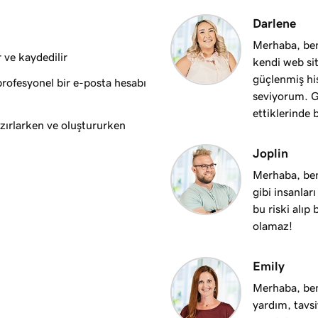
3m 28s
Darlene
li?
Merhaba, ben
r ve kaydedilir
kendi web sit
2m 29s
güçlenmiş hi
profesyonel bir e-posta hesabı
seviyorum. Gu
ettiklerinde 
3m 38s
azırlarken ve oluştururken
Joplin
Merhaba, ben
gibi insanlar
bu riski alıp
olamaz!
Emily
Merhaba, ben
yardım, tavs