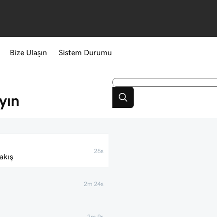
Bize Ulaşın
Sistem Durumu
yın
28s
akış
2m 24s
2m 9s