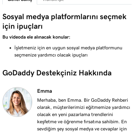
Web Siteleri + Pazarlamada Facebook'a
1m 42s
Bağlanın
Sosyal medya platformlarını seçmek
için ipuçları
Bu videoda ele alınacak konular:
İşletmeniz için en uygun sosyal medya platformunu
seçmenize yardımcı olacak ipuçları
GoDaddy Destekçiniz Hakkında
Emma
Merhaba, ben Emma. Bir GoDaddy Rehberi
olarak, müşterilerimizi eğitmemize yardımcı
olacak en yeni pazarlama trendlerini
keşfetme ve öğrenme fırsatına sahibim. En
sevdiğim şey sosyal medya ve cevaplar için