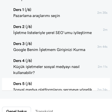
Ders 1 (/6)
2m 35s
Pazarlama araçlarımı seçin
Ders 2 (/6)
2m
İşletme listeleriyle yerel SEO'umu iyileştirme
Ders 3 (/6)
3m 44s
Google Benim İşletmem Girişinizi Kurma
Ders 4 (/6)
Küçük işletmeler sosyal medyayı nasıl
2m 11s
kullanabilir?
Ders 5 (/6)
Sosyal medya platformlarını seçmeye yönelik
2m 24s
ipuçları
Ders 6 (/6)
Genel bakış
Transkript