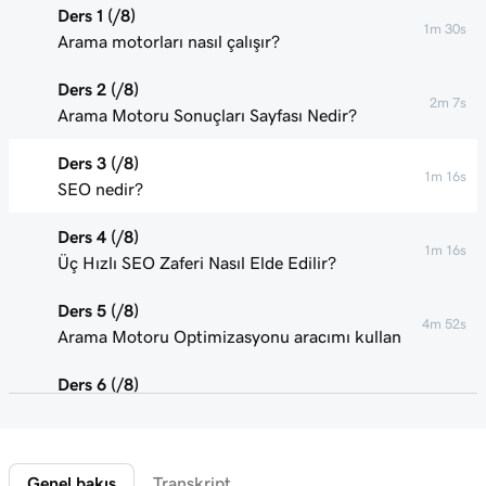
Ders 1 (/8)
1m 30s
Arama motorları nasıl çalışır?
Ders 2 (/8)
2m 7s
Arama Motoru Sonuçları Sayfası Nedir?
Ders 3 (/8)
1m 16s
SEO nedir?
Ders 4 (/8)
1m 16s
Üç Hızlı SEO Zaferi Nasıl Elde Edilir?
Ders 5 (/8)
4m 52s
Arama Motoru Optimizasyonu aracımı kullan
Ders 6 (/8)
1m 47s
Anahtar kelimeler nedir?
Ders 7 (/8)
2m 47s
Genel bakış
Transkript
Sayfa içeriğinizde anahtar kelimeler kullanma