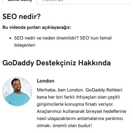
Ders 8 (/8)
SEO nedir?
Anahtar kelimelerle WordPress'teki görselleri
3m 9s
optimize edin
Bu videoda şunları açıklayacağız:
SEO nedir ve neden önemlidir? SEO’nun temel
bileşenleri
GoDaddy Destekçiniz Hakkında
London
Merhaba, ben London. GoDaddy Rehberi
bana her biri farklı ihtiyaçları olan çeşitli
girişimcilerle konuşma fırsatı veriyor.
Araçlarımızı kullanarak bireysel hedeflerine
nasıl ulaşacaklarını anlamalarına yardımcı
olmak; önemli olan budur!