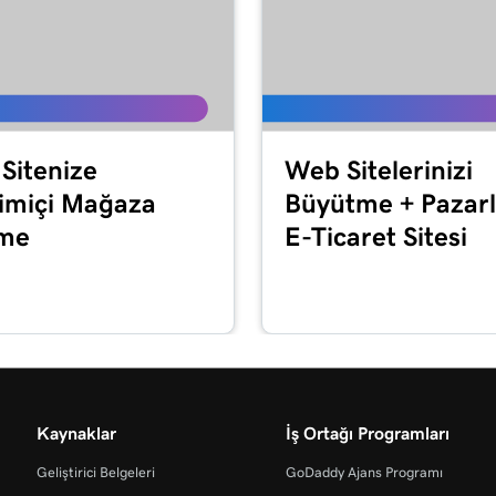
Sitenize
Web Sitelerinizi
imiçi Mağaza
Büyütme + Pazar
me
E-Ticaret Sitesi
Kaynaklar
İş Ortağı Programları
Geliştirici Belgeleri
GoDaddy Ajans Programı