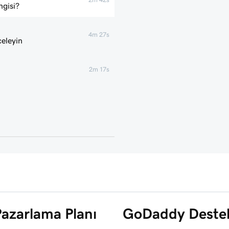
ngisi?
4m 27s
celeyin
2m 17s
Pazarlama Planı
GoDaddy Destek