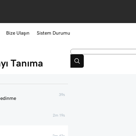
Bize Ulaşın
Sistem Durumu
ayı Tanıma
39s
i edinme
2m 19s
2m 42s