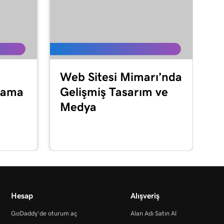
Web Sitesi Mimarı’nda
lama
Gelişmiş Tasarım ve
Medya
Hesap
Alışveriş
GoDaddy’de oturum aç
Alan Adı Satın Al