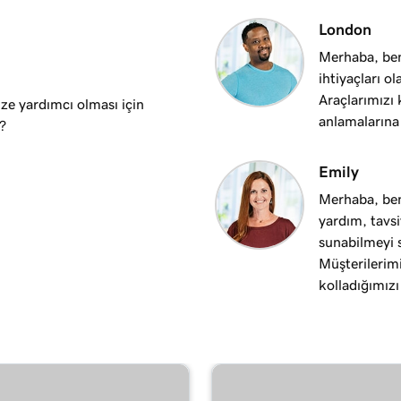
London
Merhaba, ben
ihtiyaçları ol
Araçlarımızı 
ize yardımcı olması için
anlamalarına
?
Emily
Merhaba, ben
yardım, tavs
sunabilmeyi 
Müşterilerimi
kolladığımızı