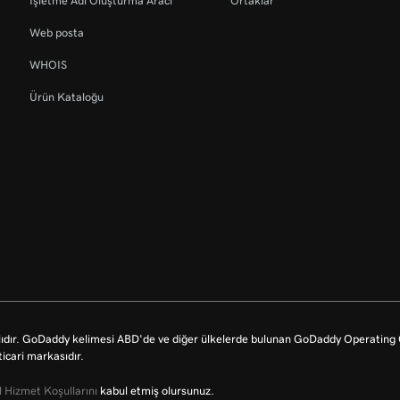
İşletme Adı Oluşturma Aracı
Ortaklar
Web posta
WHOIS
Ürün Kataloğu
dır. GoDaddy kelimesi ABD'de ve diğer ülkelerde bulunan GoDaddy Operating Co
icari markasıdır.
 Hizmet Koşullarını
kabul etmiş olursunuz.