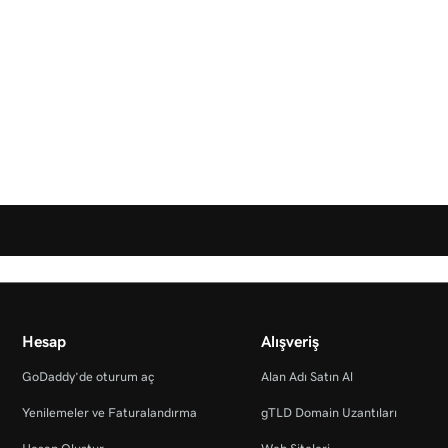
Hesap
Alışveriş
GoDaddy’de oturum aç
Alan Adı Satın Al
Yenilemeler ve Faturalandırma
gTLD Domain Uzantıları