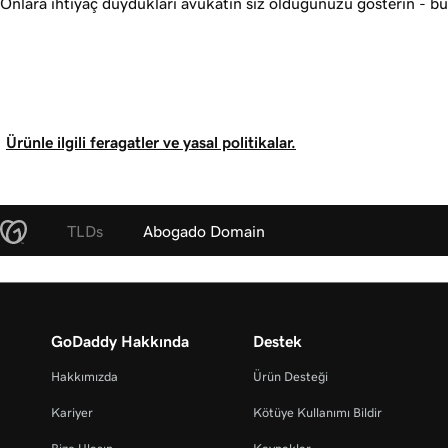
Onlara ihtiyaç duydukları avukatın siz olduğunuzu gösterin - b
Ürünle ilgili feragatler ve yasal politikalar.
TLDs
Abogado Domain
GoDaddy Hakkında
Destek
Hakkımızda
Ürün Desteği
Kariyer
Kötüye Kullanımı Bildir