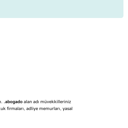
n.
.abogado
alan adı müvekkilleriniz
kuk firmaları, adliye memurları, yasal