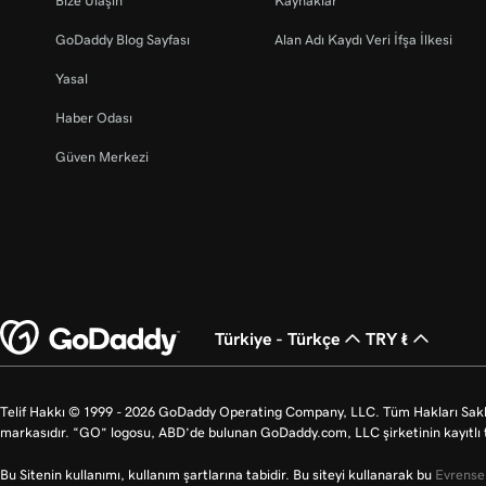
Bize Ulaşın
Kaynaklar
GoDaddy Blog Sayfası
Alan Adı Kaydı Veri İfşa İlkesi
Yasal
Haber Odası
Güven Merkezi
Türkiye - Türkçe
TRY ₺
Telif Hakkı © 1999 - 2026 GoDaddy Operating Company, LLC. Tüm Hakları Saklı
markasıdır. “GO” logosu, ABD’de bulunan GoDaddy.com, LLC şirketinin kayıtlı t
Bu Sitenin kullanımı, kullanım şartlarına tabidir. Bu siteyi kullanarak bu
Evrensel