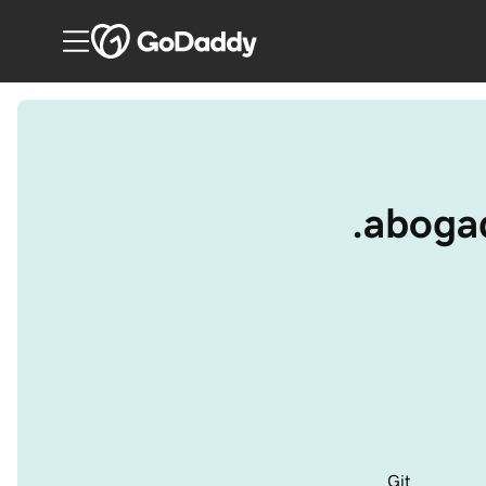
.abogad
Git