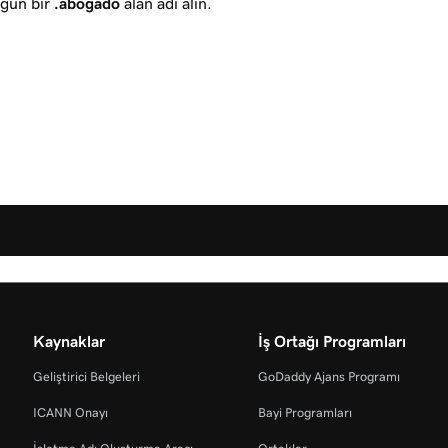
ugün bir
.abogado
alan adı alın.
Kaynaklar
İş Ortağı Programları
Geliştirici Belgeleri
GoDaddy Ajans Programı
ICANN Onayı
Bayi Programları