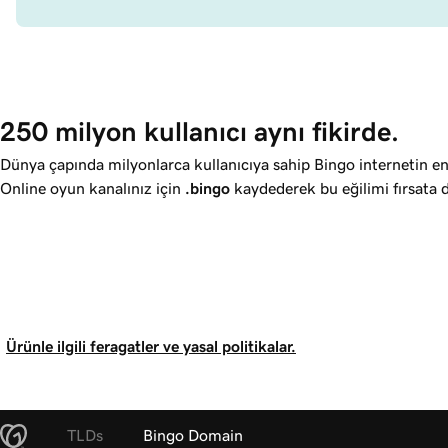
250 milyon kullanıcı aynı fikirde.
Dünya çapında milyonlarca kullanıcıya sahip Bingo internetin en
Online oyun kanalınız için
.bingo
kaydederek bu eğilimi fırsata
Ürünle ilgili feragatler ve yasal politikalar.
TLDs
Bingo Domain