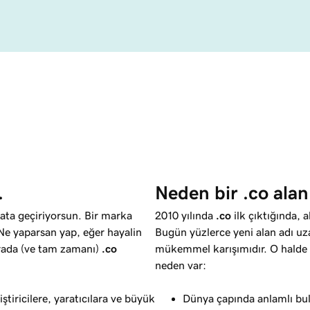
.
Neden bir .co alan
yata geçiriyorsun. Bir marka
2010 yılında
.co
ilk çıktığında, 
. Ne yaparsan yap, eğer hayalin
Bugün yüzlerce yeni alan adı uz
urada (ve tam zamanı)
.co
mükemmel karışımıdır. O hald
neden var:
iştiricilere, yaratıcılara ve büyük
Dünya çapında anlamlı bulu