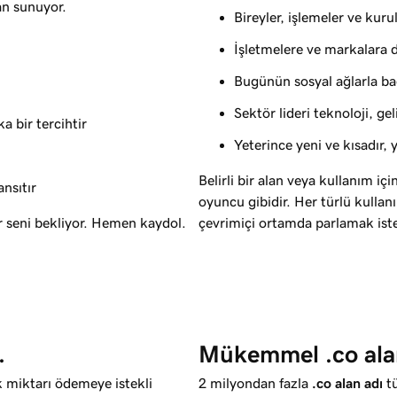
an sunuyor.
Bireyler, işlemeler ve kuru
İşletmelere ve markalara dü
Bugünün sosyal ağlarla bağ
Sektör lideri teknoloji, g
a bir tercihtir
Yeterince yeni ve kısadır, y
Belirli bir alan veya kullanım i
ansıtır
oyuncu gibidir. Her türlü kullan
r seni bekliyor. Hemen kaydol.
çevrimiçi ortamda parlamak iste
.
Mükemmel .co alan 
ek miktarı ödemeye istekli
2 milyondan fazla
.co alan adı
tü