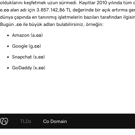
olduklarını keşfetmek uzun sürmedi. Kayıtlar 2010 yılında tüm 
e
.co
alan adı için
3.857.142,86 TL
değerinde bir açık artırma ger
dünya çapında en tanınmış işletmelerin bazıları tarafından ilgis
Bugün
.co
ile büyük adları bulabilirsiniz, örneğin:
Amazon (a
.co
)
Google (g
.co
)
Snapchat (s
.co
)
GoDaddy (x
.co
)
TLDs
Co Domain