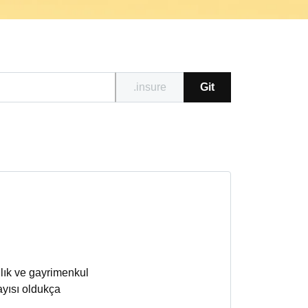
.insure
Git
lık ve gayrimenkul
sayısı oldukça