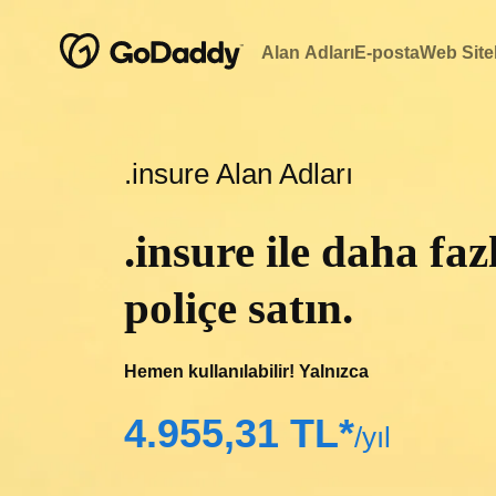
Alan Adları
E-posta
Web Sitel
.insure Alan Adları
.insure ile daha faz
poliçe satın.
Hemen kullanılabilir! Yalnızca
‪4.955,31 TL*‬
/yıl