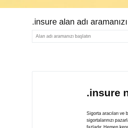
.insure alan adı aramanız
.insure 
Sigorta aracıları ve b
sigortalarınızı pazar
fazladır. Hemen kendi