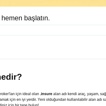
ı hemen başlatın.
nedir?
roker'ları için ideal olan
.insure
alan adı kendi araç, yaşam, sağ
lamak için en iyi yerdir. Yeni olduğundan kullanılabilir alan adı 
niz için bir tane bulun!