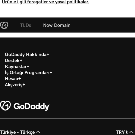
Ürünle ilgili feragatler ve yasal politikalar.
TLDs
Now Domain
GoDaddy Hakkında
Destek
Kaynaklar
İş Ortağı Programları
Hesap
Alışveriş
Türkiye - Türkçe
TRY ₺