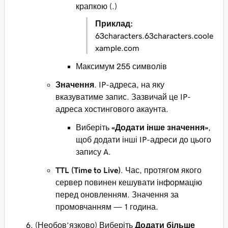
крапкою (.)
Приклад:
63characters.63characters.coole
xample.com
Максимум 255 символів
Значення
. IP-адреса, на яку
вказуватиме запис. Зазвичай це IP-
адреса хостингового акаунта.
Виберіть
«Додати інше значення»
,
щоб додати інші IP-адреси до цього
запису A.
TTL (Time to Live)
. Час, протягом якого
сервер повинен кешувати інформацію
перед оновленням. Значення за
промовчанням — 1 година.
(Необов’язково) Виберіть
Додати більше