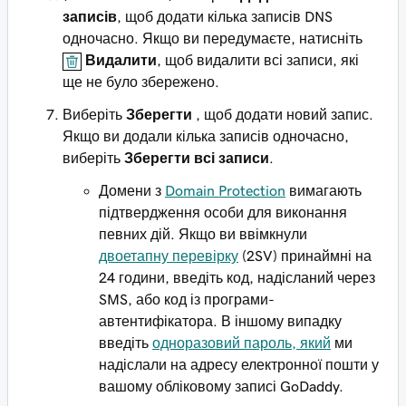
записів
, щоб додати кілька записів DNS
одночасно. Якщо ви передумаєте, натисніть
Видалити
, щоб видалити всі записи, які
ще не було збережено.
Виберіть
Зберегти
, щоб додати новий запис.
Якщо ви додали кілька записів одночасно,
виберіть
Зберегти всі записи
.
Домени з
Domain Protection
вимагають
підтвердження особи для виконання
певних дій. Якщо ви ввімкнули
двоетапну перевірку
(2SV) принаймні на
24 години, введіть код, надісланий через
SMS, або код із програми-
автентифікатора. В іншому випадку
введіть
одноразовий пароль, який
ми
надіслали на адресу електронної пошти у
вашому обліковому записі GoDaddy.