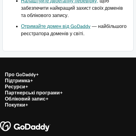
Налаштуйте двоетапну перевірку,
щоб
забезпечити найкращий захист своїх доменів
та облікового запису.
Отримайте домен від GoDaddy
— найбільшого
реєстратора доменів у світі.
Про GoDaddy
Підтримка
Ресурси
Партнерські програми
Обліковий запис
Покупки