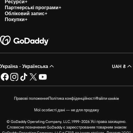
Ресурси
Партнерські програми
Обліковий запис
Покупки
Україна - Українська
UAH ₴
Правові положення
Політика конфіденційності
Файли cookie
Мої особисті дані — не для продажу
© GoDaddy Operating Company, LLC,1999–2026 Усі права захищено.
Словесне позначення GoDaddy є зареєстрованим товарним знаком
GoDaddy Operating Company, LLC в США та інших країнах. Логотип "GO"