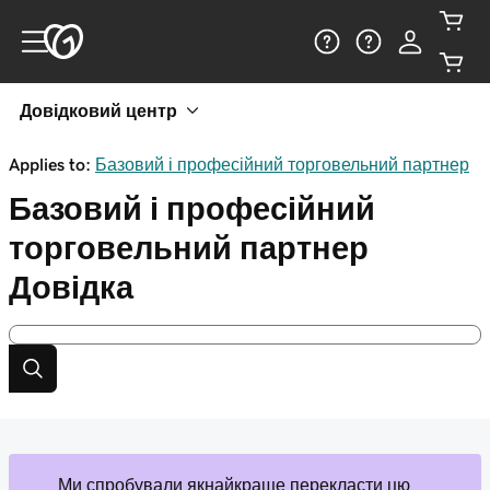
Довідковий центр
Applies to:
Базовий і професійний торговельний партнер
Базовий і професійний
торговельний партнер
Довідка
Ми спробували якнайкраще перекласти цю