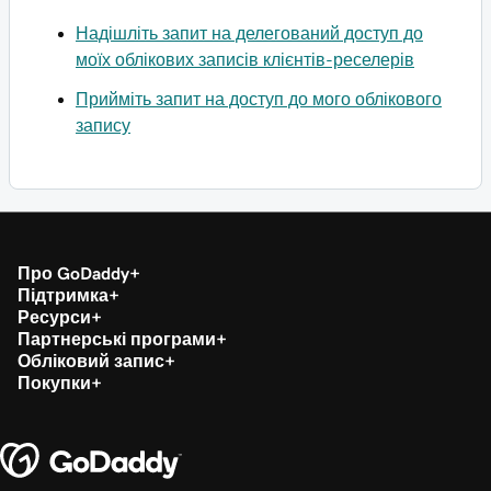
Надішліть запит на делегований доступ до
моїх облікових записів клієнтів-реселерів
Прийміть запит на доступ до мого облікового
запису
Про GoDaddy
Підтримка
Ресурси
Партнерські програми
Обліковий запис
Покупки