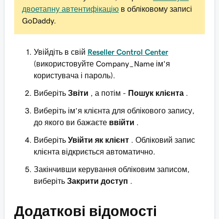
двоетапну автентифікацію
в обліковому записі
GoDaddy.
Увійдіть в свій
Reseller Control Center
(використовуйте Company_Name ім'я
користувача і пароль).
Виберіть
Звіти
, а потім -
Пошук клієнта
.
Виберіть ім’я клієнта для облікового запису,
до якого ви бажаєте
ввійти
.
Виберіть
Увійти як клієнт
. Обліковий запис
клієнта відкриється автоматично.
Закінчивши керування обліковим записом,
виберіть
Закрити доступ
.
Додаткові відомості