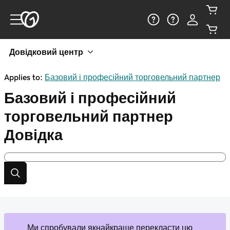
Довідковий центр
Applies to:
Базовий і професійний торговельний партнер
Базовий і професійний
торговельний партнер
Довідка
Ми спробували якнайкраще перекласти цю