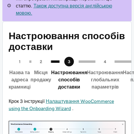
статтю.
Також доступна версія англійською
мовою.
Настроювання способів
доставки
Назва та
Місця
Настроювання
Настроювання
Нас
адреса
продажу
способів
глобальних
п
крамниці
доставки
параметрів
Крок 3 інструкції
Налаштування WooCommerce
using the Onboarding Wizard
.