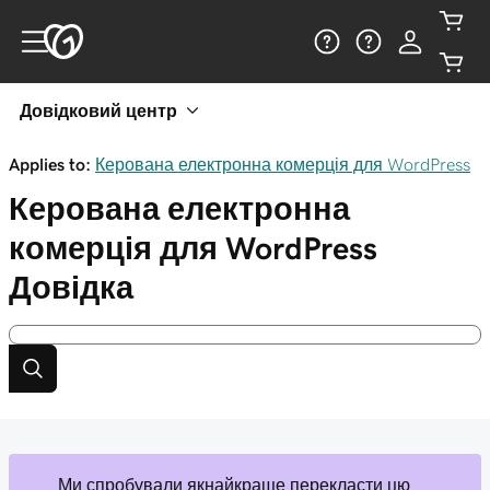
Довідковий центр
Applies to:
Керована електронна комерція для WordPress
Керована електронна
комерція для WordPress
Довідка
Ми спробували якнайкраще перекласти цю