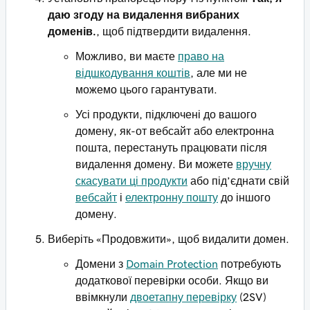
даю згоду на видалення вибраних
доменів.
, щоб підтвердити видалення.
Можливо, ви маєте
право на
відшкодування коштів
, але ми не
можемо цього гарантувати.
Усі продукти, підключені до вашого
домену, як-от вебсайт або електронна
пошта, перестануть працювати після
видалення домену. Ви можете
вручну
скасувати ці продукти
або під’єднати свій
вебсайт
і
електронну пошту
до іншого
домену.
Виберіть «Продовжити», щоб видалити домен.
Домени з
Domain Protection
потребують
додаткової перевірки особи. Якщо ви
ввімкнули
двоетапну перевірку
(2SV)