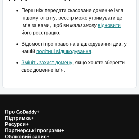
Перш ніж передати скасоване доменне ім’я
іншому клієнту, реєстр може утримувати це
ім’я за вами, щоб ви
мали змогу
відновити
його реєстрацію.
Відомості про право на відшкодування див. у
нашій
політиці відшкодування
.
Змініть захист домену
, якщо хочете зберегти
своє доменне ім’я.
Про GoDaddy
Підтримка
Ресурси
Партнерські програми
Обліковий запис