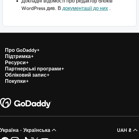
Докладні відомості про редактор блоків
WordPress див. В
документації до них
.
Про GoDaddy
Підтримка
Ресурси
Партнерські програми
Обліковий запис
Покупки
Україна - Українська
UAH ₴