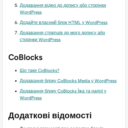
Додавання відео до допису або сторінки
WordPress
Додайте власний блок HTML у WordPress
Додавання стовпців до мого допису або
сторінки WordPress
CoBlocks
Що таке CoBlocks?
Додавання блоку CoBlocks Media у WordPress
Додавання блоку CoBlocks Їжа та напої у
WordPress
Додаткові відомості