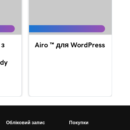
 з
Airo ™ для WordPress
dy
Обліковий запис
Покупки