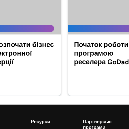
озпочати бізнес
Початок роботи
ектронної
програмою
рції
реселера GoDad
Ресурси
Партнерські
програми