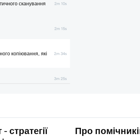
атичного сканування
2m 10s
2m 15s
ного копіювання, які
2m 34s
3m 25s
1m 1s
- стратегії
Про помічникі