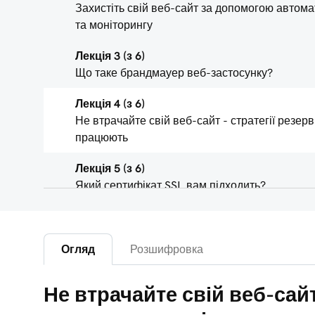
Захистіть свій веб-сайт за допомогою автом
та моніторингу
Лекція 3 (з 6)
Що таке брандмауер веб-застосунку?
Лекція 4 (з 6)
Не втрачайте свій веб-сайт - стратегії резерв
працюють
Лекція 5 (з 6)
Який сертифікат SSL вам підходить?
Лекція 6 (з 6)
Перевірте, чи інстальовано SSL
Огляд
Розшифровка
Не втрачайте свій веб-сайт 