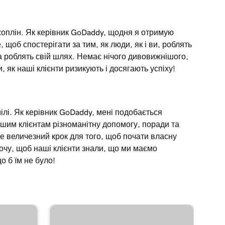
жоплін. Як керівник GoDaddy, щодня я отримую
 щоб спостерігати за тим, як люди, як і ви, роблять
а роблять свій шлях. Немає нічого дивовижнішого,
, як наші клієнти ризикують і досягають успіху!
мілі. Як керівник GoDaddy, мені подобається
шим клієнтам різноманітну допомогу, поради та
Це величезний крок для того, щоб почати власну
хочу, щоб наші клієнти знали, що ми маємо
о б їм не було!