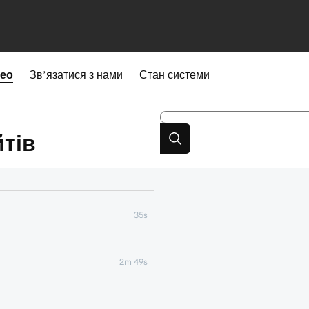
део
Зв’язатися з нами
Стан системи
тів
35s
2m 49s