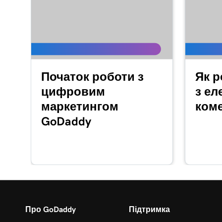
Початок роботи з
Як р
цифровим
з ел
маркетингом
коме
GoDaddy
Про GoDaddy
Підтримка