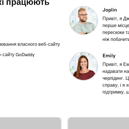
кі працюють
Joplin
Привіт, я Д
перше місце,
перескоки т
ніж побачити
іювання власного веб-сайту
б-сайту GoDaddy
Emily
Привіт, я Е
надавати на
черлідинг. 
справу, і я 
підтримку, щ