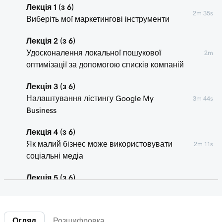
Лекція 1 (з 6)
2m 35s
Виберіть мої маркетингові інструменти
Лекція 2 (з 6)
Удосконалення локальної пошукової
2m
оптимізації за допомогою списків компаній
Лекція 3 (з 6)
Налаштування лістингу Google My
3m 44s
Business
Лекція 4 (з 6)
Як малий бізнес може використовувати
2m 11s
соціальні медіа
Лекція 5 (з 6)
Поради щодо вибору платформ для
2m 24s
соціальних медіа
Огляд
Розшифровка