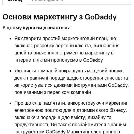
Лекція 6 (з 6)
Підключіться до Facebook у веб-сайтах +
1m 42s
Маркетинг
Основи маркетингу з GoDaddy
У цьому курсі ви дізнаєтесь:
Як створити простий маркетинговий план, що
включає розробку персони клієнта, визначення
цілей та вивчення інструментів маркетингу в
Інтернеті, які ми пропонуємо в GoDaddy
Як списки компаній покращують місцевий пошук;
деякі практичні поради щодо створення списків; та
як користуватися деякими інструментами GoDaddy,
пов’язаними з переліком компаній
Про що слід пам’ятати, використовуючи маркетинг
електронною поштою для підтримки свого бізнесу,
включаючи поради щодо вмісту, дизайну та
продуктивності; Ви також познайомитеся з нашим
інструментом GoDaddy Маркетинг електронною