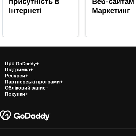
присутність в
Веб-сайтам
від GoDaddy
Інтернеті
Маркетинг
Лекція 16 (з 20)
Налаштування пристрою зчитування карток
4m
GoDaddy Poynt
Лекція 17 (з 20)
Обробити транзакцію за допомогою
2m 3s
кредитної картки за допомогою Card Reader
Про GoDaddy
Підтримка
Лекція 18 (з 20)
Ресурси
Відшкодування або анулювання транзакції
1m 7s
Партнерські програми
в застосунку GoDaddy Commerce
Обліковий запис
Покупки
Лекція 19 (з 20)
Обробити транзакцію за допомогою QR-
1m 24s
коду
Лекція 20 (з 20)
Додавання зображень продуктів до
1m 12s