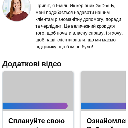
Привіт, я Емілі. Як керівник GoDaddy,
Лекція 11 (з 20)
мені подобається надавати нашим
Створення та застосування податків у
1m 8s
клієнтам різноманітну допомогу, поради
програмі Terminal
та черлідинг. Це величезний крок для
того, щоб почати власну справу, і я хочу,
Лекція 12 (з 20)
щоб наші клієнти знали, що ми маємо
Створення та застосування знижок на
1m 9s
підтримку, що б їм не було!
інтелектуальному терміналі
Додаткові відео
Лекція 13 (з 20)
Створюйте та застосовуйте плату на
1m 19s
своєму смарт-терміналі
Лекція 14 (з 20)
Надішліть відшкодування на смарт-
1m 22s
терміналі
Лекція 15 (з 20)
Сплануйте свою
Ознайомлен
Керування інвентарем у Smart Terminal Duo
57s