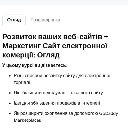
Лекція 5 (з 12)
Створення купонів для мого онлайн-
2m 25s
магазину
Огляд
Розшифровка
Лекція 6 (з 12)
Додавання рекомендованих продуктів на
Розвиток ваших веб-сайтів +
2m 47s
сайт "Веб-сайти + Маркетинг"
Маркетинг Сайт електронної
комерції: Огляд
Лекція 7 (з 12)
4m 15s
Додавання пакетних продуктів на мій сайт
У цьому курсі ви дізнаєтесь:
Лекція 8 (з 12)
Різні способи розвитку сайту для електронної
Створити мою першу етикетку
2m 18s
торгівлі
відвантаження
Як збільшити відвідуваність вашого сайту
Лекція 9 (з 12)
Ідеї для збільшення продажів в Інтернеті
2m 17s
Вступ до автоматизації електронної пошти
Як розширити охоплення за допомогою GoDaddy
Лекція 10 (з 12)
Marketplaces
Налаштуйте автоматизацію електронної
3m 15s