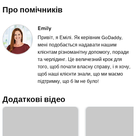
пошти
Про помічників
Лекція 11 (з 12)
3m 10s
Імпортуйте товари з ринкових платформ
Emily
Привіт, я Емілі. Як керівник GoDaddy,
Лекція 12 (з 12)
мені подобається надавати нашим
Додавання мого Інтернет-магазину в Веб-
3m 19s
клієнтам різноманітну допомогу, поради
сайти + Маркетинг
та черлідинг. Це величезний крок для
того, щоб почати власну справу, і я хочу,
щоб наші клієнти знали, що ми маємо
підтримку, що б їм не було!
Додаткові відео