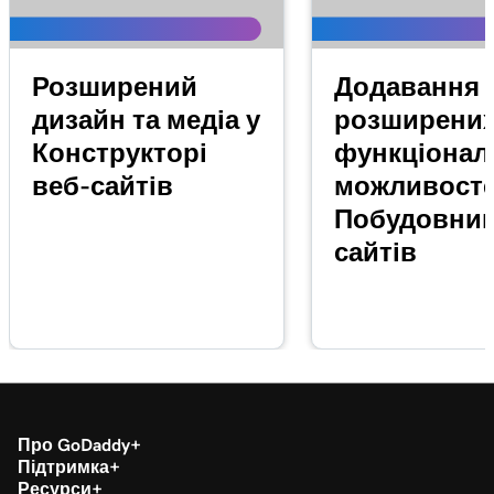
Розширений
Додавання
дизайн та медіа у
розширени
Конструкторі
функціонал
веб-сайтів
можливосте
Побудовник
сайтів
Про GoDaddy
Підтримка
Ресурси