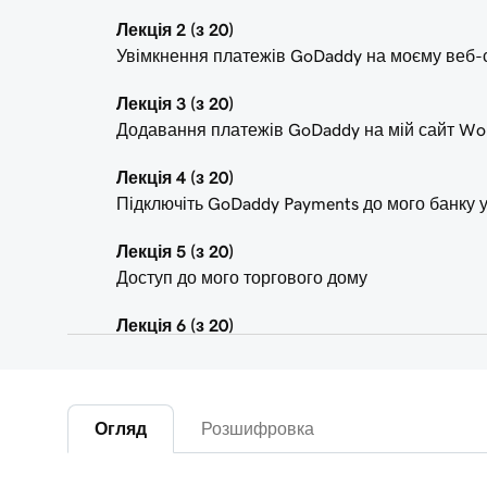
Лекція 2 (з 20)
Увімкнення платежів GoDaddy на моєму веб-с
Лекція 3 (з 20)
Додавання платежів GoDaddy на мій сайт Wo
Лекція 4 (з 20)
Підключіть GoDaddy Payments до мого банку 
Лекція 5 (з 20)
Доступ до мого торгового дому
Лекція 6 (з 20)
Увійдіть до Платіжного центру в Керованому 
Лекція 7 (з 20)
Дослідіть платіжний центр GoDaddy
Огляд
Розшифровка
Лекція 8 (з 20)