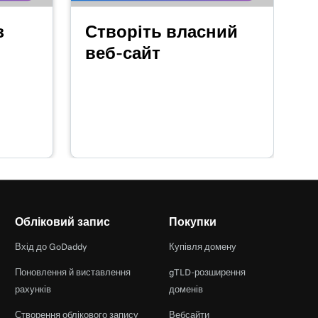
з
Створіть власний
веб-сайт
Обліковий запис
Покупки
Вхід до GoDaddy
Купівля домену
Поновлення й виставлення
gTLD-розширення
рахунків
доменів
Створення облікового запису
Вебсайти