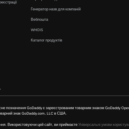
реєстрації
Генератор назв для компаній
Вебпошта
WHOIS
Каталог продуктів
сне позначення GoDaddy є зареєстрованим товарним знаком GoDaddy Oper
оварний знак GoDaddy.com, LLC в США.
ння. Використовуючи цей сайт, ви приймаєте
Універсальні умови користув