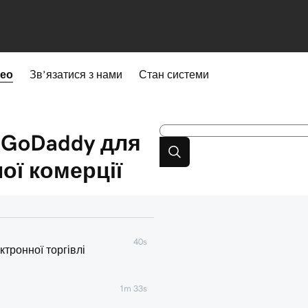
део
Зв’язатися з нами
Стан системи
 GoDaddy для
ої комерції
40s
тронної торгівлі
1m 33s