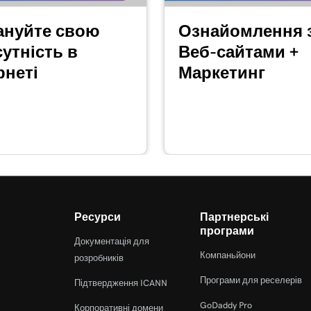
1m 24s
на оплату
ануйте свою
Ознайомлення 
утність в
Веб-сайтами +
2m 4s
рнеті
Маркетинг
а оплату
1m 33s
49s
ьного терміналу
1m 30s
трі
Ресурси
Партнерські
програми
Документація для
1m 12s
Компаньйони
розробників
nts
Програми для реселерів
Підтвердження ICANN
GoDaddy Pro
Корпоративні домени