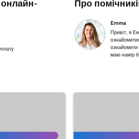
 онлайн-
Про помічникі
1m 36s
Emma
Привіт, я Е
ознайомитис
1m 41s
ознайомити н
оплату
маю намір б
1m 6s
oDaddy Payments
1m 28s
2m 42s
1m 58s
ет