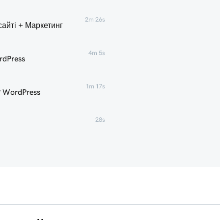
2m 26s
айті + Маркетинг
4m 5s
rdPress
1m 17s
у WordPress
28s
35s
хостингу для WordPress
3m
1m 16s