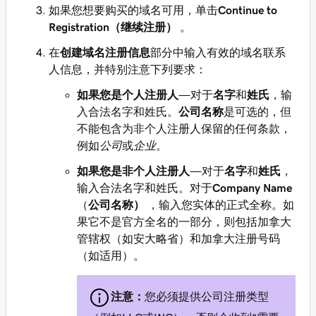
如果您想要购买的域名可用，单击
Continue to
Registration（继续注册）
。
在
创建域名注册信息
部分中输入有效的域名联系
人信息，并特别注意下列要求：
如果您是个人注册人
—对于
名字
和
姓氏
，输
入合法名字和姓氏。
公司名称
是可选的，但
不能包含为非个人注册人保留的任何条款，
例如
公司
或
企业
。
如果您是非个人注册人
—对于
名字
和
姓氏
，
输入合法名字和姓氏。对于
Company Name
（
公司名称）
，输入您实体的正式全称。如
果它不是官方全名的一部分，则包括加拿大
管辖权（如安大略省）和加拿大注册号码
（如适用）。
注意：
您必须提供公司注册类型