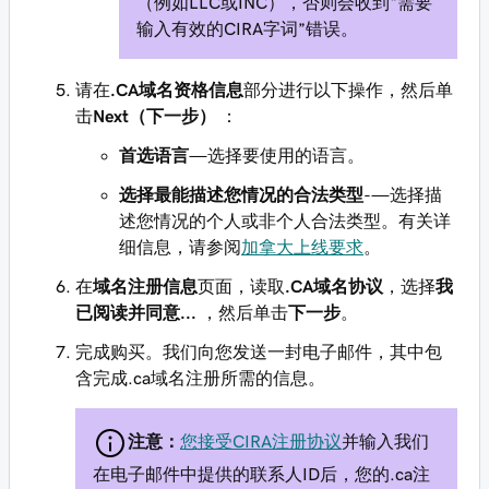
（例如LLC或INC），否则会收到“需要
输入有效的CIRA字词”错误。
请在
.CA域名资格信息
部分进行以下操作，然后单
击
Next（下一步）
：
首选语言
—选择要使用的语言。
选择最能描述您情况的合法类型
-—选择描
述您情况的个人或非个人合法类型。有关详
细信息，请参阅
加拿大上线要求
。
在
域名注册信息
页面，读取
.CA域名协议
，选择
我
已阅读并同意...
，然后单击
下一步
。
完成购买。我们向您发送一封电子邮件，其中包
含完成.ca域名注册所需的信息。
注意：
您接受CIRA注册协议
并输入我们
在电子邮件中提供的联系人ID后，您的.ca注